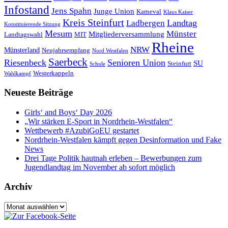
Infostand
Jens Spahn
Junge Union
Karneval
Klaus Kaiser
Kreis Steinfurt
Landtag
Ladbergen
Konstituierende Sitzung
Mesum
Münster
Mitgliederversammlung
Landtagswahl
MIT
Rheine
NRW
Münsterland
Neujahrsempfang
Nord Westfalen
Saerbeck
Riesenbeck
Senioren Union
SU
Steinfurt
Schule
Westerkappeln
Wahlkampf
Neueste Beiträge
Girls‘ and Boys‘ Day 2026
„Wir stärken E-Sport in Nordrhein-Westfalen“
Wettbewerb #AzubiGoEU gestartet
Nordrhein-Westfalen kämpft gegen Desinformation und Fake
News
Drei Tage Politik hautnah erleben – Bewerbungen zum
Jugendlandtag im November ab sofort möglich
Archiv
Archiv