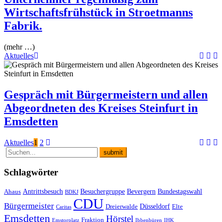
Wirtschaftsfrühstück in Stroetmanns
Fabrik.
(mehr …)
Aktuelles
Gespräch mit Bürgermeistern und allen
Abgeordneten des Kreises Steinfurt in
Emsdetten
Seitennummerierung
Aktuelles
1
2
der
Beiträge
Schlagwörter
Antrittsbesuch
Besuchergruppe
Bevergern
Bundestagswahl
Ahaus
BDKJ
CDU
Bürgermeister
Düsseldorf
Dreierwalde
Elte
Caritas
Emsdetten
Hörstel
Fraktion
Emstorplatz
Ibbenbüren
IHK