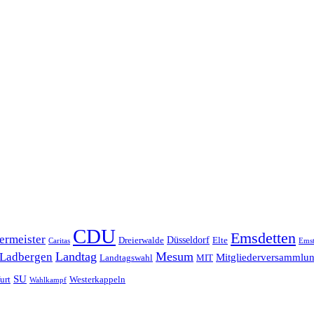
CDU
Emsdetten
ermeister
Düsseldorf
Dreierwalde
Elte
Caritas
Emst
Landtag
Mesum
Ladbergen
Mitgliederversammlu
Landtagswahl
MIT
SU
urt
Westerkappeln
Wahlkampf