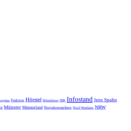
Infostand
Hörstel
Jens Spahn
Fraktion
orplatz
Ibbenbüren
IHK
NRW
Münster
ng
Münsterland
Neujahrsempfang
Nord Westfalen