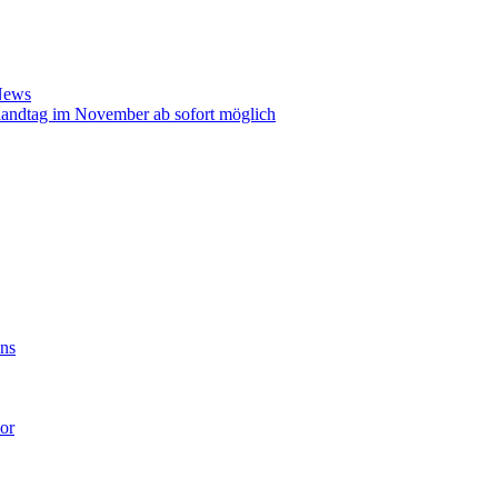
News
landtag im November ab sofort möglich
ens
or