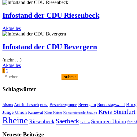
Infostand der CDU Riesenbeck
Aktuelles
Infostand der CDU Bevergern
(mehr …)
Aktuelles
Seitennummerierung
1
2
der
Beiträge
Schlagwörter
Bürg
Antrittsbesuch
Besuchergruppe
Bevergern
Bundestagswahl
Ahaus
BDKJ
Kreis Steinfurt
Junge Union
Karneval
Klaus Kaiser
Konstituierende Sitzung
Rheine
Saerbeck
Riesenbeck
Senioren Union
Steinf
Schule
Neueste Beiträge