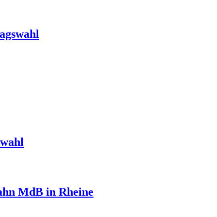
tagswahl
swahl
pahn MdB in Rheine