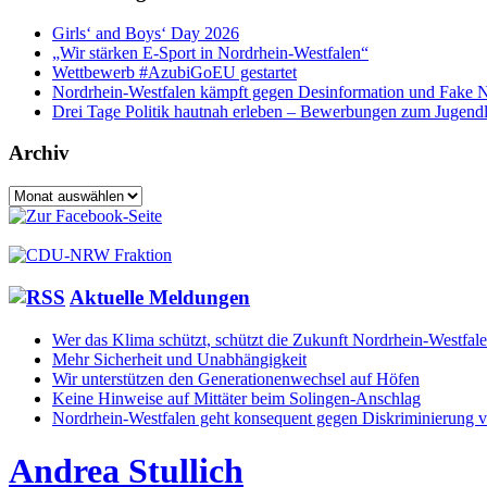
Girls‘ and Boys‘ Day 2026
„Wir stärken E-Sport in Nordrhein-Westfalen“
Wettbewerb #AzubiGoEU gestartet
Nordrhein-Westfalen kämpft gegen Desinformation und Fake 
Drei Tage Politik hautnah erleben – Bewerbungen zum Jugend
Archiv
Archiv
Aktuelle Meldungen
Wer das Klima schützt, schützt die Zukunft Nordrhein-Westfal
Mehr Sicherheit und Unabhängigkeit
Wir unterstützen den Generationenwechsel auf Höfen
Keine Hinweise auf Mittäter beim Solingen-Anschlag
Nordrhein-Westfalen geht konsequent gegen Diskriminierung v
Andrea Stullich