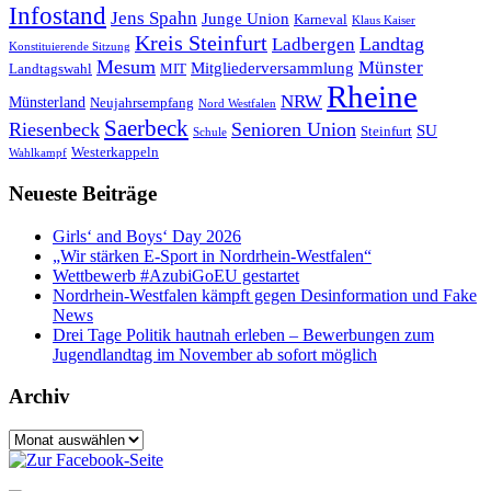
Infostand
Jens Spahn
Junge Union
Karneval
Klaus Kaiser
Kreis Steinfurt
Landtag
Ladbergen
Konstituierende Sitzung
Mesum
Münster
Mitgliederversammlung
Landtagswahl
MIT
Rheine
NRW
Münsterland
Neujahrsempfang
Nord Westfalen
Saerbeck
Riesenbeck
Senioren Union
SU
Steinfurt
Schule
Westerkappeln
Wahlkampf
Neueste Beiträge
Girls‘ and Boys‘ Day 2026
„Wir stärken E-Sport in Nordrhein-Westfalen“
Wettbewerb #AzubiGoEU gestartet
Nordrhein-Westfalen kämpft gegen Desinformation und Fake
News
Drei Tage Politik hautnah erleben – Bewerbungen zum
Jugendlandtag im November ab sofort möglich
Archiv
Archiv