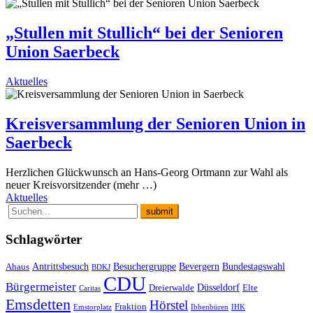
„Stullen mit Stullich“ bei der Senioren
Union Saerbeck
Aktuelles
Kreisversammlung der Senioren Union in
Saerbeck
Herzlichen Glückwunsch an Hans-Georg Ortmann zur Wahl als
neuer Kreisvorsitzender (mehr …)
Aktuelles
Schlagwörter
Antrittsbesuch
Besuchergruppe
Bevergern
Bundestagswahl
Ahaus
BDKJ
CDU
Bürgermeister
Düsseldorf
Dreierwalde
Elte
Caritas
Emsdetten
Hörstel
Fraktion
Emstorplatz
Ibbenbüren
IHK