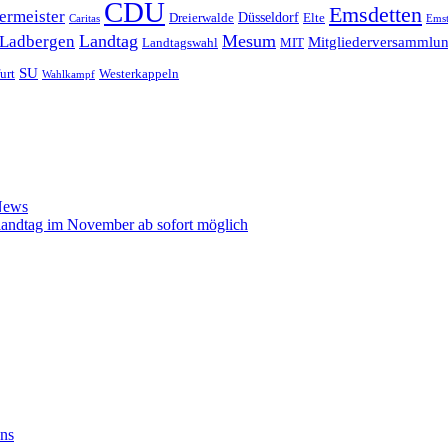
CDU
Emsdetten
ermeister
Düsseldorf
Dreierwalde
Elte
Caritas
Emst
Landtag
Mesum
Ladbergen
Mitgliederversammlu
Landtagswahl
MIT
SU
urt
Westerkappeln
Wahlkampf
News
landtag im November ab sofort möglich
ens