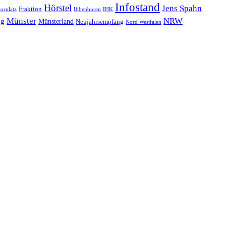
Infostand
Hörstel
Jens Spahn
Fraktion
orplatz
Ibbenbüren
IHK
NRW
Münster
ng
Münsterland
Neujahrsempfang
Nord Westfalen