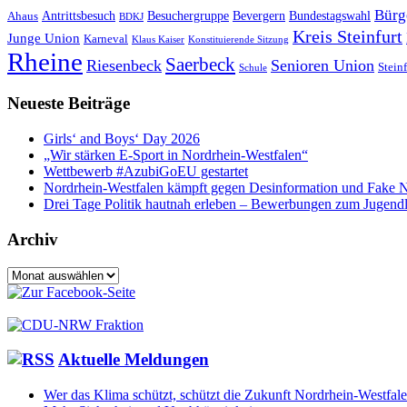
Bürg
Antrittsbesuch
Besuchergruppe
Bevergern
Bundestagswahl
Ahaus
BDKJ
Kreis Steinfurt
Junge Union
Karneval
Klaus Kaiser
Konstituierende Sitzung
Rheine
Saerbeck
Riesenbeck
Senioren Union
Steinf
Schule
Neueste Beiträge
Girls‘ and Boys‘ Day 2026
„Wir stärken E-Sport in Nordrhein-Westfalen“
Wettbewerb #AzubiGoEU gestartet
Nordrhein-Westfalen kämpft gegen Desinformation und Fake 
Drei Tage Politik hautnah erleben – Bewerbungen zum Jugend
Archiv
Archiv
Aktuelle Meldungen
Wer das Klima schützt, schützt die Zukunft Nordrhein-Westfal