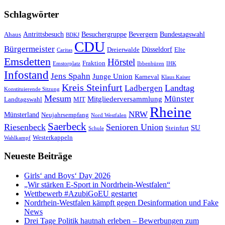
Schlagwörter
Antrittsbesuch
Besuchergruppe
Bevergern
Bundestagswahl
Ahaus
BDKJ
CDU
Bürgermeister
Düsseldorf
Dreierwalde
Elte
Caritas
Emsdetten
Hörstel
Fraktion
Emstorplatz
Ibbenbüren
IHK
Infostand
Jens Spahn
Junge Union
Karneval
Klaus Kaiser
Kreis Steinfurt
Landtag
Ladbergen
Konstituierende Sitzung
Mesum
Münster
Mitgliederversammlung
Landtagswahl
MIT
Rheine
NRW
Münsterland
Neujahrsempfang
Nord Westfalen
Saerbeck
Riesenbeck
Senioren Union
SU
Steinfurt
Schule
Westerkappeln
Wahlkampf
Neueste Beiträge
Girls‘ and Boys‘ Day 2026
„Wir stärken E-Sport in Nordrhein-Westfalen“
Wettbewerb #AzubiGoEU gestartet
Nordrhein-Westfalen kämpft gegen Desinformation und Fake
News
Drei Tage Politik hautnah erleben – Bewerbungen zum