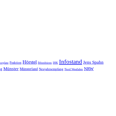
Infostand
Hörstel
Jens Spahn
Fraktion
orplatz
Ibbenbüren
IHK
NRW
Münster
ng
Münsterland
Neujahrsempfang
Nord Westfalen