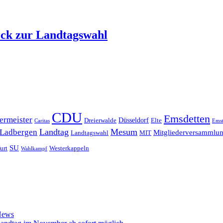
ck zur Landtagswahl
CDU
Emsdetten
ermeister
Düsseldorf
Dreierwalde
Elte
Caritas
Emst
Landtag
Mesum
Ladbergen
Mitgliederversammlu
Landtagswahl
MIT
SU
urt
Westerkappeln
Wahlkampf
News