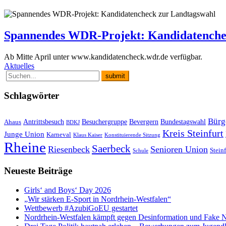
Spannendes WDR-Projekt: Kandidatenche
Ab Mitte April unter www.kandidatencheck.wdr.de verfügbar.
Aktuelles
Schlagwörter
Bürg
Antrittsbesuch
Besuchergruppe
Bevergern
Bundestagswahl
Ahaus
BDKJ
Kreis Steinfurt
Junge Union
Karneval
Klaus Kaiser
Konstituierende Sitzung
Rheine
Saerbeck
Riesenbeck
Senioren Union
Steinf
Schule
Neueste Beiträge
Girls‘ and Boys‘ Day 2026
„Wir stärken E-Sport in Nordrhein-Westfalen“
Wettbewerb #AzubiGoEU gestartet
Nordrhein-Westfalen kämpft gegen Desinformation und Fake 