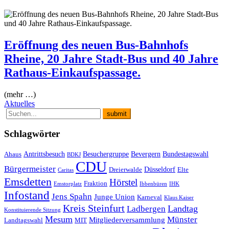
Eröffnung des neuen Bus-Bahnhofs
Rheine, 20 Jahre Stadt-Bus und 40 Jahre
Rathaus-Einkaufspassage.
(mehr …)
Aktuelles
Schlagwörter
Antrittsbesuch
Besuchergruppe
Bevergern
Bundestagswahl
Ahaus
BDKJ
CDU
Bürgermeister
Düsseldorf
Dreierwalde
Elte
Caritas
Emsdetten
Hörstel
Fraktion
Emstorplatz
Ibbenbüren
IHK
Infostand
Jens Spahn
Junge Union
Karneval
Klaus Kaiser
Kreis Steinfurt
Landtag
Ladbergen
Konstituierende Sitzung
Mesum
Münster
Mitgliederversammlung
Landtagswahl
MIT