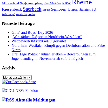
Rheine
NRW
Münsterland
Neujahrsempfang
Nord Westfalen
Saerbeck
Riesenbeck
Senioren Union
SU
Steinfurt
Schule
Westerkappeln
Wahlkampf
Neueste Beiträge
Girls‘ and Boys‘ Day 2026
„Wir stärken E-Sport in Nordrhein-Westfalen“
Wettbewerb #AzubiGoEU gestartet
Nordrhein-Westfalen kämpft gegen Desinformation und Fake
News
Drei Tage Politik hautnah erleben – Bewerbungen zum
Jugendlandtag im November ab sofort möglich
Archiv
Archiv
Aktuelle Meldungen