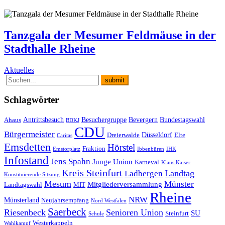
Tanzgala der Mesumer Feldmäuse in der
Stadthalle Rheine
Aktuelles
Schlagwörter
Antrittsbesuch
Besuchergruppe
Bevergern
Bundestagswahl
Ahaus
BDKJ
CDU
Bürgermeister
Düsseldorf
Dreierwalde
Elte
Caritas
Emsdetten
Hörstel
Fraktion
Emstorplatz
Ibbenbüren
IHK
Infostand
Jens Spahn
Junge Union
Karneval
Klaus Kaiser
Kreis Steinfurt
Landtag
Ladbergen
Konstituierende Sitzung
Mesum
Münster
Mitgliederversammlung
Landtagswahl
MIT
Rheine
NRW
Münsterland
Neujahrsempfang
Nord Westfalen
Saerbeck
Riesenbeck
Senioren Union
SU
Steinfurt
Schule
Westerkappeln
Wahlkampf