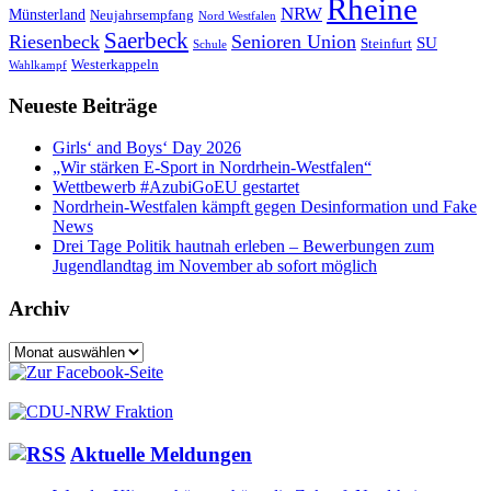
Rheine
NRW
Münsterland
Neujahrsempfang
Nord Westfalen
Saerbeck
Riesenbeck
Senioren Union
SU
Steinfurt
Schule
Westerkappeln
Wahlkampf
Neueste Beiträge
Girls‘ and Boys‘ Day 2026
„Wir stärken E-Sport in Nordrhein-Westfalen“
Wettbewerb #AzubiGoEU gestartet
Nordrhein-Westfalen kämpft gegen Desinformation und Fake
News
Drei Tage Politik hautnah erleben – Bewerbungen zum
Jugendlandtag im November ab sofort möglich
Archiv
Archiv
Aktuelle Meldungen