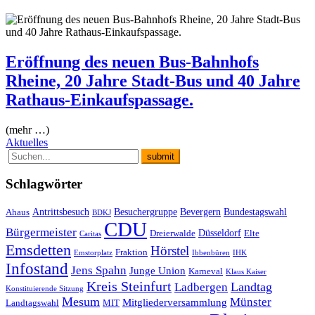
Eröffnung des neuen Bus-Bahnhofs
Rheine, 20 Jahre Stadt-Bus und 40 Jahre
Rathaus-Einkaufspassage.
(mehr …)
Aktuelles
Schlagwörter
Antrittsbesuch
Besuchergruppe
Bevergern
Bundestagswahl
Ahaus
BDKJ
CDU
Bürgermeister
Düsseldorf
Dreierwalde
Elte
Caritas
Emsdetten
Hörstel
Fraktion
Emstorplatz
Ibbenbüren
IHK
Infostand
Jens Spahn
Junge Union
Karneval
Klaus Kaiser
Kreis Steinfurt
Landtag
Ladbergen
Konstituierende Sitzung
Mesum
Münster
Mitgliederversammlung
Landtagswahl
MIT