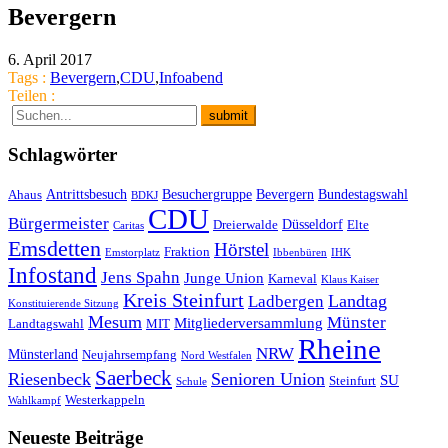
Bevergern
6. April 2017
Tags :
Bevergern
,
CDU
,
Infoabend
Teilen :
Schlagwörter
Antrittsbesuch
Besuchergruppe
Bevergern
Bundestagswahl
Ahaus
BDKJ
CDU
Bürgermeister
Düsseldorf
Dreierwalde
Elte
Caritas
Emsdetten
Hörstel
Fraktion
Emstorplatz
Ibbenbüren
IHK
Infostand
Jens Spahn
Junge Union
Karneval
Klaus Kaiser
Kreis Steinfurt
Landtag
Ladbergen
Konstituierende Sitzung
Mesum
Münster
Mitgliederversammlung
Landtagswahl
MIT
Rheine
NRW
Münsterland
Neujahrsempfang
Nord Westfalen
Saerbeck
Riesenbeck
Senioren Union
SU
Steinfurt
Schule
Westerkappeln
Wahlkampf
Neueste Beiträge