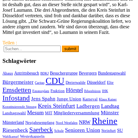
ist deshalb gut, dass an dieser Stelle nicht gespart wird“, so Karl-
Josef Laumann. Die drei Abgeordneten, die den Kreis Steinfurt in
Düsseldorf vertreten, sind froh und dankbar darüber, dass es diese
Lösung gibt. „Die Schwarz-Grüne Regierungskoalition liefert, wo
andere zögern und zaudern. Wir sind davon überzeugt, dass diese
Mittel gut investiert sind“, so Laumann in seinem Fazit.
Teilen :
Schlagwörter
Antrittsbesuch
Besuchergruppe
Bevergern
Bundestagswahl
Ahaus
BDKJ
CDU
Bürgermeister
Düsseldorf
Dreierwalde
Elte
Caritas
Emsdetten
Hörstel
Fraktion
Emstorplatz
Ibbenbüren
IHK
Infostand
Jens Spahn
Junge Union
Karneval
Klaus Kaiser
Kreis Steinfurt
Landtag
Ladbergen
Konstituierende Sitzung
Mesum
Münster
Mitgliederversammlung
Landtagswahl
MIT
Rheine
NRW
Münsterland
Neujahrsempfang
Nord Westfalen
Saerbeck
Riesenbeck
Senioren Union
SU
Steinfurt
Schule
Westerkappeln
Wahlkampf