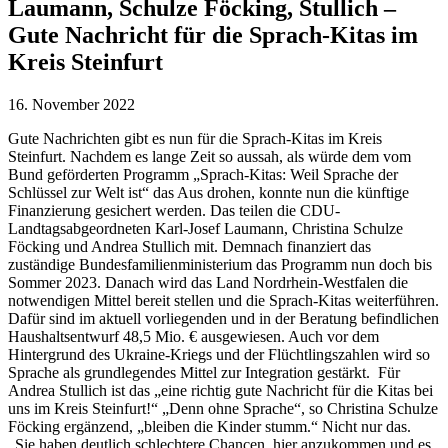
Laumann, Schulze Föcking, Stullich –
Gute Nachricht für die Sprach-Kitas im
Kreis Steinfurt
16. November 2022
Gute Nachrichten gibt es nun für die Sprach-Kitas im Kreis
Steinfurt. Nachdem es lange Zeit so aussah, als würde dem vom
Bund geförderten Programm „Sprach-Kitas: Weil Sprache der
Schlüssel zur Welt ist“ das Aus drohen, konnte nun die künftige
Finanzierung gesichert werden. Das teilen die CDU-
Landtagsabgeordneten Karl-Josef Laumann, Christina Schulze
Föcking und Andrea Stullich mit. Demnach finanziert das
zuständige Bundesfamilienministerium das Programm nun doch bis
Sommer 2023. Danach wird das Land Nordrhein-Westfalen die
notwendigen Mittel bereit stellen und die Sprach-Kitas weiterführen.
Dafür sind im aktuell vorliegenden und in der Beratung befindlichen
Haushaltsentwurf 48,5 Mio. € ausgewiesen. Auch vor dem
Hintergrund des Ukraine-Kriegs und der Flüchtlingszahlen wird so
Sprache als grundlegendes Mittel zur Integration gestärkt. Für
Andrea Stullich ist das „eine richtig gute Nachricht für die Kitas bei
uns im Kreis Steinfurt!“ „Denn ohne Sprache“, so Christina Schulze
Föcking ergänzend, „bleiben die Kinder stumm.“ Nicht nur das.
„Sie haben deutlich schlechtere Chancen, hier anzukommen und es