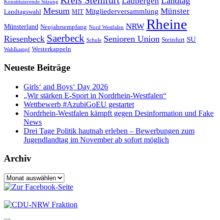
Kreis Steinfurt
Landtag
Ladbergen
Konstituierende Sitzung
Mesum
Münster
Mitgliederversammlung
Landtagswahl
MIT
Rheine
NRW
Münsterland
Neujahrsempfang
Nord Westfalen
Saerbeck
Riesenbeck
Senioren Union
SU
Steinfurt
Schule
Westerkappeln
Wahlkampf
Neueste Beiträge
Girls‘ and Boys‘ Day 2026
„Wir stärken E-Sport in Nordrhein-Westfalen“
Wettbewerb #AzubiGoEU gestartet
Nordrhein-Westfalen kämpft gegen Desinformation und Fake
News
Drei Tage Politik hautnah erleben – Bewerbungen zum
Jugendlandtag im November ab sofort möglich
Archiv
Archiv