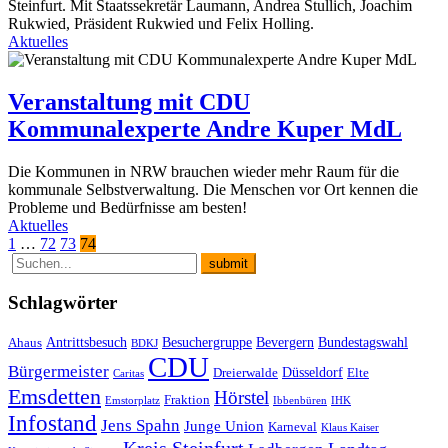
Steinfurt. Mit Staatssekretär Laumann, Andrea Stullich, Joachim
Rukwied, Präsident Rukwied und Felix Holling.
Aktuelles
Veranstaltung mit CDU
Kommunalexperte Andre Kuper MdL
Die Kommunen in NRW brauchen wieder mehr Raum für die
kommunale Selbstverwaltung. Die Menschen vor Ort kennen die
Probleme und Bedürfnisse am besten!
Aktuelles
Seitennummerierung
1
…
72
73
74
der
Beiträge
Schlagwörter
Antrittsbesuch
Besuchergruppe
Bevergern
Bundestagswahl
Ahaus
BDKJ
CDU
Bürgermeister
Düsseldorf
Dreierwalde
Elte
Caritas
Emsdetten
Hörstel
Fraktion
Emstorplatz
Ibbenbüren
IHK
Infostand
Jens Spahn
Junge Union
Karneval
Klaus Kaiser