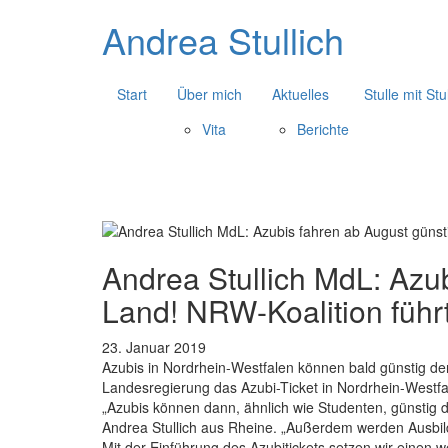
Andrea Stullich
Start
Über mich
Aktuelles
Stulle mit Stu
Vita
Berichte
Andrea Stullich MdL: Azu
Land! NRW-Koalition führt
23. Januar 2019
Azubis in Nordrhein-Westfalen können bald günstig d
Landesregierung das Azubi-Ticket in Nordrhein-Westfal
„Azubis können dann, ähnlich wie Studenten, günstig
Andrea Stullich aus Rheine. „Außerdem werden Ausbild
Mit der Einführung des Azubitickets setzen wir einen w