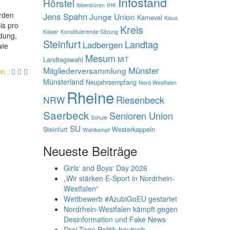
Infostand
Hörstel
Ibbenbüren
IHK
rden
Jens Spahn
Junge Union
Karneval
Klaus
is pro
Kreis
Kaiser
Konstituierende Sitzung
ldung,
Steinfurt
Landtag
Ladbergen
wie
Mesum
Landtagswahl
MIT
Münster
Mitgliederversammlung
en :
Münsterland
Neujahrsempfang
Nord Westfalen
Rheine
Riesenbeck
NRW
Saerbeck
Senioren Union
Schule
SU
Steinfurt
Westerkappeln
Wahlkampf
Neueste Beiträge
Girls‘ and Boys‘ Day 2026
„Wir stärken E-Sport in Nordrhein-
Westfalen“
Wettbewerb #AzubiGoEU gestartet
Nordrhein-Westfalen kämpft gegen
Desinformation und Fake News
Drei Tage Politik hautnah