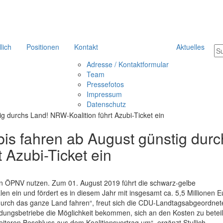
llich
Positionen
Kontakt
Aktuelles
Adresse / Kontaktformular
Team
Pressefotos
Impressum
Datenschutz
bis fahren ab August günstig durc
 Azubi-Ticket ein
en ÖPNV nutzen. Zum 01. August 2019 führt die schwarz-gelbe
en ein und fördert es in diesem Jahr mit insgesamt ca. 5,5 Millionen E
 durch das ganze Land fahren“, freut sich die CDU-Landtagsabgeordnet
ungsbetriebe die Möglichkeit bekommen, sich an den Kosten zu beteil
eiteren Beschluss aus dem Koalitionsvertrag um“, ergänzt Stullich.