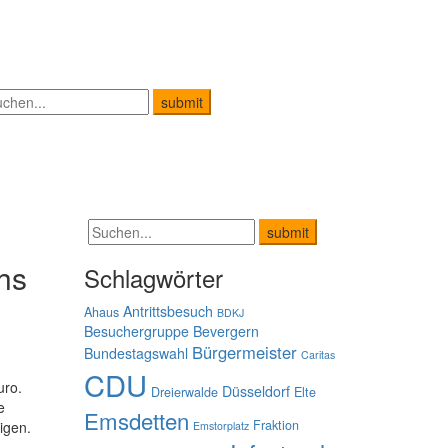
hs
Schlagwörter
Antrittsbesuch
Ahaus
BDKJ
Besuchergruppe
Bevergern
Bürgermeister
Bundestagswahl
Caritas
CDU
uro.
Düsseldorf
Dreierwalde
Elte
e
Emsdetten
Fraktion
igen.
Emstorplatz