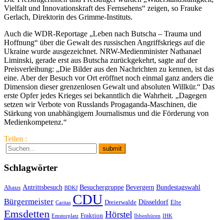
Vielfalt und Innovationskraft des Fernsehens“ zeigen, so Frauke
Gerlach, Direktorin des Grimme-Instituts.
Auch die WDR-Reportage „Leben nach Butscha – Trauma und
Hoffnung“ über die Gewalt des russischen Angriffskriegs auf die
Ukraine wurde ausgezeichnet. NRW-Medienminister Nathanael
Liminski, gerade erst aus Butscha zurückgekehrt, sagte auf der
Preisverleihung: „Die Bilder aus den Nachrichten zu kennen, ist das
eine. Aber der Besuch vor Ort eröffnet noch einmal ganz anders die
Dimension dieser grenzenlosen Gewalt und absoluten Willkür.“ Das
erste Opfer jedes Krieges sei bekanntlich die Wahrheit. „Dagegen
setzen wir Verbote von Russlands Progaganda-Maschinen, die
Stärkung von unabhängigem Journalismus und die Förderung von
Medienkompetenz.“
Teilen :
Schlagwörter
Antrittsbesuch
Besuchergruppe
Bevergern
Bundestagswahl
Ahaus
BDKJ
CDU
Bürgermeister
Düsseldorf
Dreierwalde
Elte
Caritas
Emsdetten
Hörstel
Fraktion
Emstorplatz
Ibbenbüren
IHK