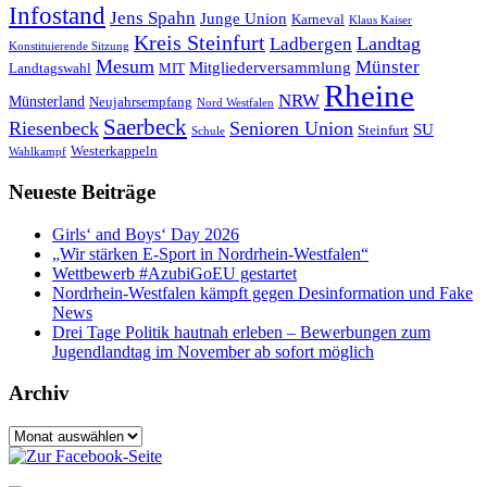
Infostand
Jens Spahn
Junge Union
Karneval
Klaus Kaiser
Kreis Steinfurt
Landtag
Ladbergen
Konstituierende Sitzung
Mesum
Münster
Mitgliederversammlung
Landtagswahl
MIT
Rheine
NRW
Münsterland
Neujahrsempfang
Nord Westfalen
Saerbeck
Riesenbeck
Senioren Union
SU
Steinfurt
Schule
Westerkappeln
Wahlkampf
Neueste Beiträge
Girls‘ and Boys‘ Day 2026
„Wir stärken E-Sport in Nordrhein-Westfalen“
Wettbewerb #AzubiGoEU gestartet
Nordrhein-Westfalen kämpft gegen Desinformation und Fake
News
Drei Tage Politik hautnah erleben – Bewerbungen zum
Jugendlandtag im November ab sofort möglich
Archiv
Archiv