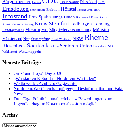
CDU
Bürgermeister
Düsseldorf
Dreierwalde
Elte
Caritas
Emsdetten
Hörstel
Fraktion
Emstorplatz
Ibbenbüren
IHK
Infostand
Jens Spahn
Junge Union
Karneval
Klaus Kaiser
Kreis Steinfurt
Landtag
Ladbergen
Konstituierende Sitzung
Mesum
Münster
Mitgliederversammlung
Landtagswahl
MIT
Rheine
NRW
Münsterland
Neujahrsempfang
Nord Westfalen
Saerbeck
Riesenbeck
Senioren Union
SU
Steinfurt
Schule
Westerkappeln
Wahlkampf
Neueste Beiträge
Girls‘ and Boys‘ Day 2026
„Wir stärken E-Sport in Nordrhein-Westfalen“
Wettbewerb #AzubiGoEU gestartet
Nordrhein-Westfalen kämpft gegen Desinformation und Fake
News
Drei Tage Politik hautnah erleben – Bewerbungen zum
Jugendlandtag im November ab sofort möglich
Archiv
Archiv