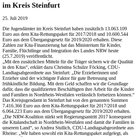
im Kreis Steinfurt
25. Juli 2019
Die Jugendämter im Kreis Steinfurt haben zusätzlich 13.063.109
Euro aus dem Kita-Rettungspaket für 2017/2018 und 10.600.544
Euro aus dem Übergangsgesetz für 2019/2020 erhalten. Diese
Zahlen zur Kita-Finanzierung hat das Ministerium für Kinder,
Familie, Flüchtlinge und Integration des Landes NRW heute
(25.7.2019) veröffentlicht.
„Mit den zusätzlichen Mitteln für die Träger sichern wir die Qualität
in den Kitas“, erklärt dazu Christina Schulze Föcking, CDU-
Landtagsabgeordnete aus Steinfurt: „Die Erzieherinnen und
Erzieher sind der wichtigste Faktor für gute Betreuung und
frühkindliche Bildung. Mit dem Geld schaffen wir die Grundlage
dafür, dass die qualifizierten Beschäftigten ihre Arbeit für die Kinder
und Familien in Nordrhein-Westfalen verlässlich fortsetzen können.“
Das Kreisjugendamt in Steinfurt hat von den genannten Summen
7.416.366 Euro aus dem Kita-Rettungspaket für 2017/2018 und
6.064.223 Euro aus dem Übergangsgesetz für 2019/2020 erhalten.
„Die NRW-Koalition stärkt seit Regierungsantritt 2017 konsequent
die Kitalandschaft in Nordrhein-Westfalen und damit die Familien in
unserem Land“, so Andrea Stullich, CDU-Landtagsabgeordnete aus
Rheine: „Wir haben sowohl ein Kita-Rettungspaket aufgelegt, als