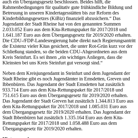
auch ein Übergangsgesetz beschlossen. Beides hilft, die
Rahmenbedingungen für qualitativ gute frühkindliche Bildung und
Betreuung in unseren Kindertagesstätten bis zur Reform des
Kinderbildungsgesetzes (KiBiz) finanziell abzusichern.“ Das
Jugendamt der Stadt Rheine hat von den genannten Summen
2.033.052 Euro aus dem Kita-Rettungspaket für 2017/2018 und
1.641.187 Euro aus dem Übergangsgesetz für 2019/2020 erhalten.
Die CDU-/FDP-Landesregierung habe direkt nach Regierungsantritt
die Existenz vieler Kitas gesichert, die unter Rot-Grün kurz vor der
Schließung standen, so die beiden CDU-Abgeordneten aus dem
Kreis Steinfurt. Es sei ihnen „ein wichtiges Anliegen, dass die
Kleinsten bei uns Kreis Steinfurt gut versorgt sind.“
Neben dem Kreisjungendamt in Steinfurt und dem Jugendamt der
Stadt Rheine gibt es noch Jugendämter in Emsdetten, Greven und
Ibbenbüren. Das Jugendamt der Stadt Emsdetten hat zusätzlich
933.714 Euro aus dem Kita-Rettungspaket für 2017/2018 und
751.615 Euro aus dem Übergangsgesetz für 2019/2020 erhalten.
Das Jugendamt der Stadt Greven hat zusätzlich 1.344.813 Euro aus
dem Kita-Rettungspaket für 2017/2018 und 1.085.031 Euro aus
dem Übergangsgesetz für 2019/2020 erhalten. Das Jugendamt der
Stadt Ibbenbüren hat zusätzlich 1.335.164 Euro aus dem Kita-
Rettungspaket für 2017/2018 und 1.058.488 Euro aus dem
Übergangsgesetz für 2019/2020 erhalten.