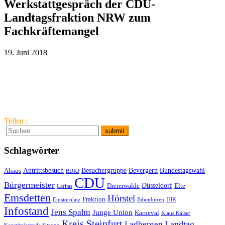
Werkstattgespräch der CDU-
Landtagsfraktion NRW zum
Fachkräftemangel
19. Juni 2018
Teilen :
Schlagwörter
Antrittsbesuch
Besuchergruppe
Bevergern
Bundestagswahl
Ahaus
BDKJ
CDU
Bürgermeister
Düsseldorf
Dreierwalde
Elte
Caritas
Emsdetten
Hörstel
Fraktion
Emstorplatz
Ibbenbüren
IHK
Infostand
Jens Spahn
Junge Union
Karneval
Klaus Kaiser
Kreis Steinfurt
Landtag
Ladbergen