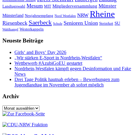
Konstituierende Sitzung
Mesum
Münster
Mitgliederversammlung
Landtagswahl
MIT
Rheine
NRW
Münsterland
Neujahrsempfang
Nord Westfalen
Saerbeck
Riesenbeck
Senioren Union
SU
Steinfurt
Schule
Westerkappeln
Wahlkampf
Neueste Beiträge
Girls‘ and Boys‘ Day 2026
„Wir stärken E-Sport in Nordrhein-Westfalen“
Wettbewerb #AzubiGoEU gestartet
Nordrhein-Westfalen kämpft gegen Desinformation und Fake
News
Drei Tage Politik hautnah erleben – Bewerbungen zum
Jugendlandtag im November ab sofort möglich
Archiv
Archiv