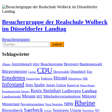
Besuchergruppe der Realschule Wolbeck
im Düsseldorfer Landtag
Besuchergruppen
Schlagwörter
Antrittsbesuch
Besuchergruppe
Bevergern
Bundestagswahl
Ahaus
BDKJ
CDU
Bürgermeister
Düsseldorf
Dreierwalde
Elte
Caritas
Emsdetten
Hörstel
Fraktion
Emstorplatz
Ibbenbüren
IHK
Infostand
Jens Spahn
Junge Union
Karneval
Klaus Kaiser
Kreis Steinfurt
Landtag
Ladbergen
Konstituierende Sitzung
Mesum
Münster
Mitgliederversammlung
Landtagswahl
MIT
Rheine
NRW
Münsterland
Neujahrsempfang
Nord Westfalen
Saerbeck
Riesenbeck
Senioren Union
SU
Steinfurt
Schule