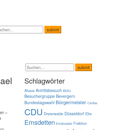
hael
Schlagwörter
Antrittsbesuch
Ahaus
BDKJ
Besuchergruppe
Bevergern
Bürgermeister
Bundestagswahl
Caritas
CDU
en –
Düsseldorf
Dreierwalde
Elte
e
Emsdetten
Fraktion
Emstorplatz
(!)