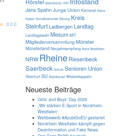
Infostand
Hörstel
Ibbenbüren
IHK
Jens Spahn
Junge Union
Karneval
Klaus
Kreis
Kaiser
Konstituierende Sitzung
en :
Steinfurt
Landtag
Ladbergen
Mesum
Landtagswahl
MIT
Münster
Mitgliederversammlung
Münsterland
Neujahrsempfang
Nord Westfalen
Rheine
Riesenbeck
NRW
Saerbeck
Senioren Union
Schule
SU
Steinfurt
Westerkappeln
Wahlkampf
Neueste Beiträge
Girls‘ and Boys‘ Day 2026
„Wir stärken E-Sport in Nordrhein-
Westfalen“
Wettbewerb #AzubiGoEU gestartet
Nordrhein-Westfalen kämpft gegen
Desinformation und Fake News
Drei Tage Politik hautnah