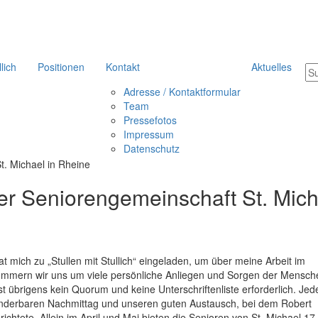
llich
Positionen
Kontakt
Aktuelles
Adresse / Kontaktformular
Team
Pressefotos
Impressum
Datenschutz
 der Seniorengemeinschaft St. Mic
t mich zu „Stullen mit Stullich“ eingeladen, um über meine Arbeit im
kümmern wir uns um viele persönliche Anliegen und Sorgen der Mensch
st übrigens kein Quorum und keine Unterschriftenliste erforderlich. Jed
underbaren Nachmittag und unseren guten Austausch, bei dem Robert
chtete. Allein im April und Mai bieten die Senioren von St. Michael 17 