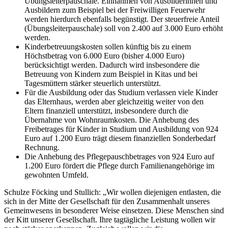
Übungsleiterpauschale. Einnahmen von Ausbilderinnen und
Ausbildern zum Beispiel bei der Freiwilligen Feuerwehr
werden hierdurch ebenfalls begünstigt. Der steuerfreie Anteil
(Übungsleiterpauschale) soll von 2.400 auf 3.000 Euro erhöht
werden.
Kinderbetreuungskosten sollen künftig bis zu einem
Höchstbetrag von 6.000 Euro (bisher 4.000 Euro)
berücksichtigt werden. Dadurch wird insbesondere die
Betreuung von Kindern zum Beispiel in Kitas und bei
Tagesmüttern stärker steuerlich unterstützt.
Für die Ausbildung oder das Studium verlassen viele Kinder
das Elternhaus, werden aber gleichzeitig weiter von den
Eltern finanziell unterstützt, insbesondere durch die
Übernahme von Wohnraumkosten. Die Anhebung des
Freibetrages für Kinder in Studium und Ausbildung von 924
Euro auf 1.200 Euro trägt diesem finanziellen Sonderbedarf
Rechnung.
Die Anhebung des Pflegepauschbetrages von 924 Euro auf
1.200 Euro fördert die Pflege durch Familienangehörige im
gewohnten Umfeld.
Schulze Föcking und Stullich: „Wir wollen diejenigen entlasten, die
sich in der Mitte der Gesellschaft für den Zusammenhalt unseres
Gemeinwesens in besonderer Weise einsetzen. Diese Menschen sind
der Kitt unserer Gesellschaft. Ihre tagtägliche Leistung wollen wir