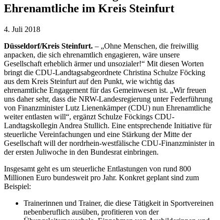
Ehrenamtliche im Kreis Steinfurt
4. Juli 2018
Düsseldorf/Kreis Steinfurt.
– „Ohne Menschen, die freiwillig
anpacken, die sich ehrenamtlich engagieren, wäre unsere
Gesellschaft erheblich ärmer und unsozialer!“ Mit diesen Worten
bringt die CDU-Landtagsabgeordnete Christina Schulze Föcking
aus dem Kreis Steinfurt auf den Punkt, wie wichtig das
ehrenamtliche Engagement für das Gemeinwesen ist. „Wir freuen
uns daher sehr, dass die NRW-Landesregierung unter Federführung
von Finanzminister Lutz Lienenkämper (CDU) nun Ehrenamtliche
weiter entlasten will“, ergänzt Schulze Föckings CDU-
Landtagskollegin Andrea Stullich. Eine entsprechende Initiative für
steuerliche Vereinfachungen und eine Stärkung der Mitte der
Gesellschaft will der nordrhein-westfälische CDU-Finanzminister in
der ersten Juliwoche in den Bundesrat einbringen.
Insgesamt geht es um steuerliche Entlastungen von rund 800
Millionen Euro bundesweit pro Jahr. Konkret geplant sind zum
Beispiel:
Trainerinnen und Trainer, die diese Tätigkeit in Sportvereinen
nebenberuflich ausüben, profitieren von der