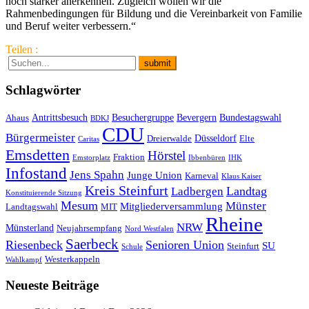
noch stärker anerkennen. Zugleich wollen wir die
Rahmenbedingungen für Bildung und die Vereinbarkeit von Familie
und Beruf weiter verbessern.“
Teilen :
Schlagwörter
Antrittsbesuch
Besuchergruppe
Bevergern
Bundestagswahl
Ahaus
BDKJ
CDU
Bürgermeister
Düsseldorf
Dreierwalde
Elte
Caritas
Emsdetten
Hörstel
Fraktion
Emstorplatz
Ibbenbüren
IHK
Infostand
Jens Spahn
Junge Union
Karneval
Klaus Kaiser
Kreis Steinfurt
Landtag
Ladbergen
Konstituierende Sitzung
Mesum
Münster
Mitgliederversammlung
Landtagswahl
MIT
Rheine
NRW
Münsterland
Neujahrsempfang
Nord Westfalen
Saerbeck
Riesenbeck
Senioren Union
SU
Steinfurt
Schule
Westerkappeln
Wahlkampf
Neueste Beiträge