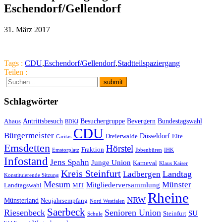
Eschendorf/Gellendorf
31. März 2017
Tags :
CDU
,
Eschendorf/Gellendorf
,
Stadtteilspaziergang
Teilen :
Schlagwörter
Antrittsbesuch
Besuchergruppe
Bevergern
Bundestagswahl
Ahaus
BDKJ
CDU
Bürgermeister
Düsseldorf
Dreierwalde
Elte
Caritas
Emsdetten
Hörstel
Fraktion
Emstorplatz
Ibbenbüren
IHK
Infostand
Jens Spahn
Junge Union
Karneval
Klaus Kaiser
Kreis Steinfurt
Landtag
Ladbergen
Konstituierende Sitzung
Mesum
Münster
Mitgliederversammlung
Landtagswahl
MIT
Rheine
NRW
Münsterland
Neujahrsempfang
Nord Westfalen
Saerbeck
Riesenbeck
Senioren Union
SU
Steinfurt
Schule