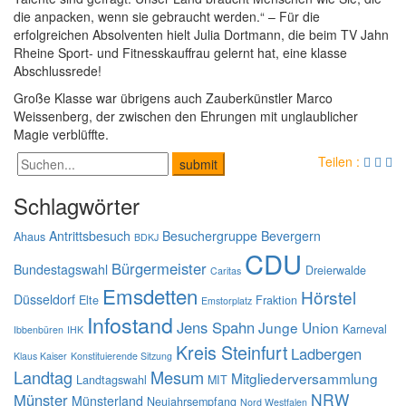
die anpacken, wenn sie gebraucht werden.“ – Für die
erfolgreichen Absolventen hielt Julia Dortmann, die beim TV Jahn
Rheine Sport- und Fitnesskauffrau gelernt hat, eine klasse
Abschlussrede!
Große Klasse war übrigens auch Zauberkünstler Marco
Weissenberg, der zwischen den Ehrungen mit unglaublicher
Magie verblüffte.
Teilen :
Schlagwörter
Antrittsbesuch
Besuchergruppe
Bevergern
Ahaus
BDKJ
CDU
Bürgermeister
Bundestagswahl
Dreierwalde
Caritas
Emsdetten
Hörstel
Düsseldorf
Elte
Fraktion
Emstorplatz
Infostand
Jens Spahn
Junge Union
Karneval
Ibbenbüren
IHK
Kreis Steinfurt
Ladbergen
Klaus Kaiser
Konstituierende Sitzung
Landtag
Mesum
Mitgliederversammlung
Landtagswahl
MIT
NRW
Münster
Münsterland
Neujahrsempfang
Nord Westfalen