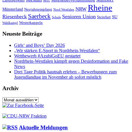
Landtagswahl
MIT
Rheine
NRW
Münsterland
Neujahrsempfang
Nord Westfalen
Saerbeck
Riesenbeck
Senioren Union
SU
Steinfurt
Schule
Westerkappeln
Wahlkampf
Neueste Beiträge
Girls‘ and Boys‘ Day 2026
„Wir stärken E-Sport in Nordrhein-Westfalen“
Wettbewerb #AzubiGoEU gestartet
Nordrhein-Westfalen kämpft gegen Desinformation und Fake
News
Drei Tage Politik hautnah erleben – Bewerbungen zum
Jugendlandtag im November ab sofort möglich
Archiv
Archiv
Aktuelle Meldungen