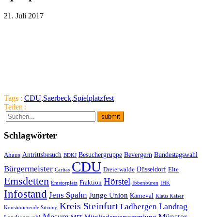
21. Juli 2017
Tags :
CDU
,
Saerbeck
,
Spielplatzfest
Teilen :
Schlagwörter
Antrittsbesuch
Besuchergruppe
Bevergern
Bundestagswahl
Ahaus
BDKJ
CDU
Bürgermeister
Düsseldorf
Dreierwalde
Elte
Caritas
Emsdetten
Hörstel
Fraktion
Emstorplatz
Ibbenbüren
IHK
Infostand
Jens Spahn
Junge Union
Karneval
Klaus Kaiser
Kreis Steinfurt
Landtag
Ladbergen
Konstituierende Sitzung
Mesum
Münster
Mitgliederversammlung