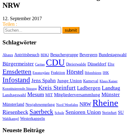
NRW
12. September 2017
Teilen :
Schlagwörter
Antrittsbesuch
Besuchergruppe
Bevergern
Bundestagswahl
Ahaus
BDKJ
CDU
Bürgermeister
Düsseldorf
Dreierwalde
Elte
Caritas
Emsdetten
Hörstel
Fraktion
Emstorplatz
Ibbenbüren
IHK
Infostand
Jens Spahn
Junge Union
Karneval
Klaus Kaiser
Kreis Steinfurt
Landtag
Ladbergen
Konstituierende Sitzung
Mesum
Münster
Mitgliederversammlung
Landtagswahl
MIT
Rheine
NRW
Münsterland
Neujahrsempfang
Nord Westfalen
Saerbeck
Riesenbeck
Senioren Union
SU
Steinfurt
Schule
Westerkappeln
Wahlkampf
Neueste Beiträge