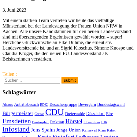
3. Juni 2023
Mit einem starken Team vertreten wir heute das vielfältige
Münsterland bei der Landestagung der Frauen Union NRW in
Aachen. Alle unsere Kandidatinnen für den neuen Landesvorstand
sind mit überzeugenden Ergebnissen gewählt worden – super!
Herzliche Glückwünsche an Elke Duhme, die erneut stv.
Landesvorsitzende ist, und an Sigrid Kioschus, Simone Knospe und
Claudia Kröger, die den neuen FU-Landesvorstand als
Beisitzerinnen verstärken.
Teilen :
Schlagwörter
Antrittsbesuch
Besuchergruppe
Bevergern
Bundestagswahl
Ahaus
BDKJ
CDU
Bürgermeister
Düsseldorf
Dreierwalde
Elte
Caritas
Emsdetten
Hörstel
Fraktion
Emstorplatz
Ibbenbüren
IHK
Infostand
Jens Spahn
Junge Union
Karneval
Klaus Kaiser
Kreis Steinfurt