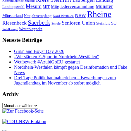
Landtag
Ladbergen
Konstituierende Sitzung
Mesum
Münster
Mitgliederversammlung
Landtagswahl
MIT
Rheine
NRW
Münsterland
Neujahrsempfang
Nord Westfalen
Saerbeck
Riesenbeck
Senioren Union
SU
Steinfurt
Schule
Westerkappeln
Wahlkampf
Neueste Beiträge
Girls‘ and Boys‘ Day 2026
„Wir stärken E-Sport in Nordrhein-Westfalen“
Wettbewerb #AzubiGoEU gestartet
Nordrhein-Westfalen kämpft gegen Desinformation und Fake
News
Drei Tage Politik hautnah erleben – Bewerbungen zum
Jugendlandtag im November ab sofort möglich
Archiv
Archiv