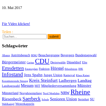
10. Mai 2017
Für Video klicken!
Teilen :
Schlagwörter
Antrittsbesuch
Besuchergruppe
Bevergern
Bundestagswahl
Ahaus
BDKJ
CDU
Bürgermeister
Düsseldorf
Dreierwalde
Elte
Caritas
Emsdetten
Hörstel
Fraktion
Emstorplatz
Ibbenbüren
IHK
Infostand
Jens Spahn
Junge Union
Karneval
Klaus Kaiser
Kreis Steinfurt
Landtag
Ladbergen
Konstituierende Sitzung
Mesum
Münster
Mitgliederversammlung
Landtagswahl
MIT
Rheine
NRW
Münsterland
Neujahrsempfang
Nord Westfalen
Saerbeck
Riesenbeck
Senioren Union
SU
Steinfurt
Schule
Westerkappeln
Wahlkampf