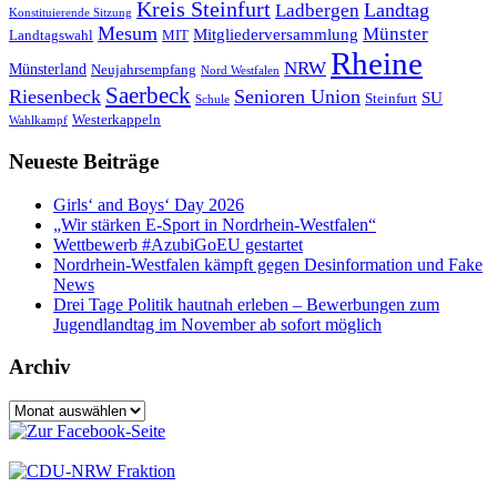
Kreis Steinfurt
Landtag
Ladbergen
Konstituierende Sitzung
Mesum
Münster
Mitgliederversammlung
Landtagswahl
MIT
Rheine
NRW
Münsterland
Neujahrsempfang
Nord Westfalen
Saerbeck
Riesenbeck
Senioren Union
SU
Steinfurt
Schule
Westerkappeln
Wahlkampf
Neueste Beiträge
Girls‘ and Boys‘ Day 2026
„Wir stärken E-Sport in Nordrhein-Westfalen“
Wettbewerb #AzubiGoEU gestartet
Nordrhein-Westfalen kämpft gegen Desinformation und Fake
News
Drei Tage Politik hautnah erleben – Bewerbungen zum
Jugendlandtag im November ab sofort möglich
Archiv
Archiv