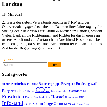
Landtag
18. Mai 2023
22 Gäste der sieben Verwaltungsgerichte in NRW und des
Oberverwaltungsgerichts haben im Rahmen ihrer Jahrestagung die
Sitzung des Ausschusses für Kultur & Medien im Landtag besucht.
Vielen Dank an die Richterinnen und Richter für das Interesse an
unserer Arbeit und den Austausch im Anschluss! Besonders habe
ich mich gefreut, dass sich auch Medienminister Nathanael Liminski
Zeit für die Begegnung genommen hat.
Teilen :
Schlagwörter
Antrittsbesuch
Besuchergruppe
Bevergern
Bundestagswahl
Ahaus
BDKJ
CDU
Bürgermeister
Düsseldorf
Dreierwalde
Elte
Caritas
Emsdetten
Hörstel
Fraktion
Emstorplatz
Ibbenbüren
IHK
Infostand
Jens Spahn
Junge Union
Karneval
Klaus Kaiser