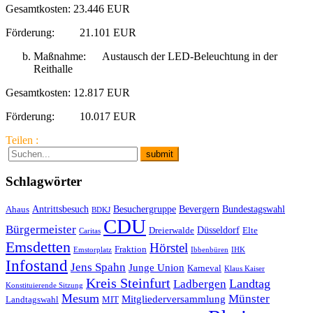
Gesamtkosten: 23.446 EUR
Förderung: 21.101 EUR
Maßnahme: Austausch der LED-Beleuchtung in der
Reithalle
Gesamtkosten: 12.817 EUR
Förderung: 10.017 EUR
Teilen :
Schlagwörter
Antrittsbesuch
Besuchergruppe
Bevergern
Bundestagswahl
Ahaus
BDKJ
CDU
Bürgermeister
Düsseldorf
Dreierwalde
Elte
Caritas
Emsdetten
Hörstel
Fraktion
Emstorplatz
Ibbenbüren
IHK
Infostand
Jens Spahn
Junge Union
Karneval
Klaus Kaiser
Kreis Steinfurt
Landtag
Ladbergen
Konstituierende Sitzung
Mesum
Münster
Mitgliederversammlung
Landtagswahl
MIT