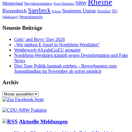
Rheine
NRW
Münsterland
Neujahrsempfang
Nord Westfalen
Saerbeck
Riesenbeck
Senioren Union
SU
Steinfurt
Schule
Westerkappeln
Wahlkampf
Neueste Beiträge
Girls‘ and Boys‘ Day 2026
„Wir stärken E-Sport in Nordrhein-Westfalen“
Wettbewerb #AzubiGoEU gestartet
Nordrhein-Westfalen kämpft gegen Desinformation und Fake
News
Drei Tage Politik hautnah erleben – Bewerbungen zum
Jugendlandtag im November ab sofort möglich
Archiv
Archiv
Aktuelle Meldungen