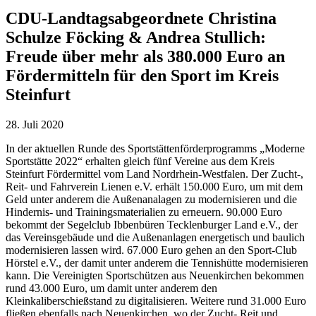
CDU-Landtagsabgeordnete Christina
Schulze Föcking & Andrea Stullich:
Freude über mehr als 380.000 Euro an
Fördermitteln für den Sport im Kreis
Steinfurt
28. Juli 2020
In der aktuellen Runde des Sportstättenförderprogramms „Moderne
Sportstätte 2022“ erhalten gleich fünf Vereine aus dem Kreis
Steinfurt Fördermittel vom Land Nordrhein-Westfalen. Der Zucht-,
Reit- und Fahrverein Lienen e.V. erhält 150.000 Euro, um mit dem
Geld unter anderem die Außenanalagen zu modernisieren und die
Hindernis- und Trainingsmaterialien zu erneuern. 90.000 Euro
bekommt der Segelclub Ibbenbüren Tecklenburger Land e.V., der
das Vereinsgebäude und die Außenanlagen energetisch und baulich
modernisieren lassen wird. 67.000 Euro gehen an den Sport-Club
Hörstel e.V., der damit unter anderem die Tennishütte modernisieren
kann. Die Vereinigten Sportschützen aus Neuenkirchen bekommen
rund 43.000 Euro, um damit unter anderem den
Kleinkaliberschießstand zu digitalisieren. Weitere rund 31.000 Euro
fließen ebenfalls nach Neuenkirchen, wo der Zucht- Reit und