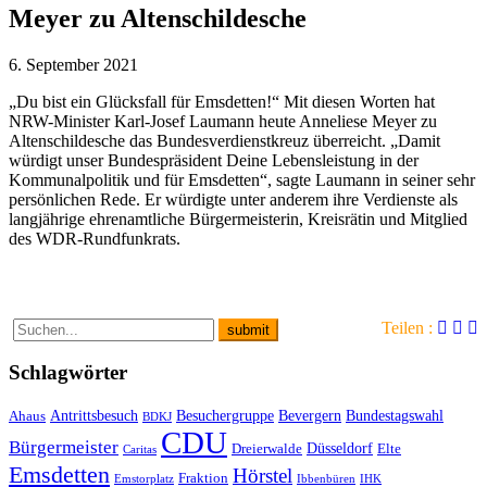
Meyer zu Altenschildesche
6. September 2021
„Du bist ein Glücksfall für Emsdetten!“ Mit diesen Worten hat
NRW-Minister Karl-Josef Laumann heute Anneliese Meyer zu
Altenschildesche das Bundesverdienstkreuz überreicht. „Damit
würdigt unser Bundespräsident Deine Lebensleistung in der
Kommunalpolitik und für Emsdetten“, sagte Laumann in seiner sehr
persönlichen Rede. Er würdigte unter anderem ihre Verdienste als
langjährige ehrenamtliche Bürgermeisterin, Kreisrätin und Mitglied
des WDR-Rundfunkrats.
Teilen :
Schlagwörter
Antrittsbesuch
Besuchergruppe
Bevergern
Bundestagswahl
Ahaus
BDKJ
CDU
Bürgermeister
Düsseldorf
Dreierwalde
Elte
Caritas
Emsdetten
Hörstel
Fraktion
Emstorplatz
Ibbenbüren
IHK