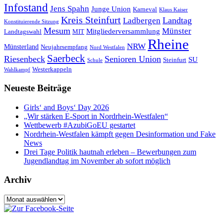
Infostand
Jens Spahn
Junge Union
Karneval
Klaus Kaiser
Kreis Steinfurt
Landtag
Ladbergen
Konstituierende Sitzung
Mesum
Münster
Mitgliederversammlung
Landtagswahl
MIT
Rheine
NRW
Münsterland
Neujahrsempfang
Nord Westfalen
Saerbeck
Riesenbeck
Senioren Union
SU
Steinfurt
Schule
Westerkappeln
Wahlkampf
Neueste Beiträge
Girls‘ and Boys‘ Day 2026
„Wir stärken E-Sport in Nordrhein-Westfalen“
Wettbewerb #AzubiGoEU gestartet
Nordrhein-Westfalen kämpft gegen Desinformation und Fake
News
Drei Tage Politik hautnah erleben – Bewerbungen zum
Jugendlandtag im November ab sofort möglich
Archiv
Archiv