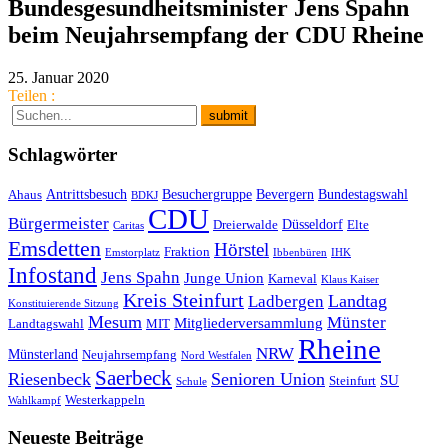
Bundesgesundheitsminister Jens Spahn
beim Neujahrsempfang der CDU Rheine
25. Januar 2020
Teilen :
Schlagwörter
Antrittsbesuch
Besuchergruppe
Bevergern
Bundestagswahl
Ahaus
BDKJ
CDU
Bürgermeister
Düsseldorf
Dreierwalde
Elte
Caritas
Emsdetten
Hörstel
Fraktion
Emstorplatz
Ibbenbüren
IHK
Infostand
Jens Spahn
Junge Union
Karneval
Klaus Kaiser
Kreis Steinfurt
Landtag
Ladbergen
Konstituierende Sitzung
Mesum
Münster
Mitgliederversammlung
Landtagswahl
MIT
Rheine
NRW
Münsterland
Neujahrsempfang
Nord Westfalen
Saerbeck
Riesenbeck
Senioren Union
SU
Steinfurt
Schule
Westerkappeln
Wahlkampf
Neueste Beiträge