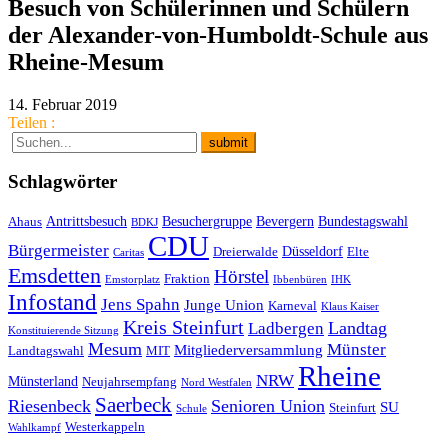
Besuch von Schülerinnen und Schülern
der Alexander-von-Humboldt-Schule aus
Rheine-Mesum
14. Februar 2019
Teilen :
Schlagwörter
Antrittsbesuch
Besuchergruppe
Bevergern
Bundestagswahl
Ahaus
BDKJ
CDU
Bürgermeister
Düsseldorf
Dreierwalde
Elte
Caritas
Emsdetten
Hörstel
Fraktion
Emstorplatz
Ibbenbüren
IHK
Infostand
Jens Spahn
Junge Union
Karneval
Klaus Kaiser
Kreis Steinfurt
Landtag
Ladbergen
Konstituierende Sitzung
Mesum
Münster
Mitgliederversammlung
Landtagswahl
MIT
Rheine
NRW
Münsterland
Neujahrsempfang
Nord Westfalen
Saerbeck
Riesenbeck
Senioren Union
SU
Steinfurt
Schule
Westerkappeln
Wahlkampf