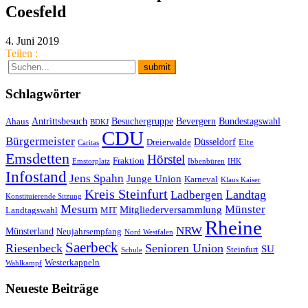
Coesfeld
4. Juni 2019
Teilen :
Schlagwörter
Antrittsbesuch
Besuchergruppe
Bevergern
Bundestagswahl
Ahaus
BDKJ
CDU
Bürgermeister
Düsseldorf
Dreierwalde
Elte
Caritas
Emsdetten
Hörstel
Fraktion
Emstorplatz
Ibbenbüren
IHK
Infostand
Jens Spahn
Junge Union
Karneval
Klaus Kaiser
Kreis Steinfurt
Landtag
Ladbergen
Konstituierende Sitzung
Mesum
Münster
Mitgliederversammlung
Landtagswahl
MIT
Rheine
NRW
Münsterland
Neujahrsempfang
Nord Westfalen
Saerbeck
Riesenbeck
Senioren Union
SU
Steinfurt
Schule
Westerkappeln
Wahlkampf
Neueste Beiträge