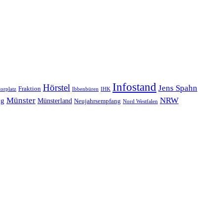
Infostand
Hörstel
Jens Spahn
Fraktion
orplatz
Ibbenbüren
IHK
NRW
Münster
ng
Münsterland
Neujahrsempfang
Nord Westfalen