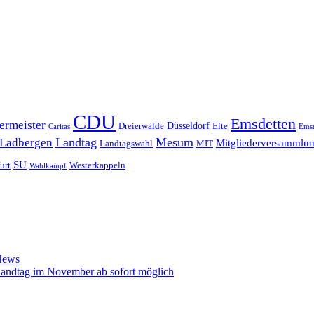
CDU
Emsdetten
ermeister
Düsseldorf
Dreierwalde
Elte
Caritas
Emst
Landtag
Mesum
Ladbergen
Mitgliederversammlu
Landtagswahl
MIT
SU
urt
Westerkappeln
Wahlkampf
News
landtag im November ab sofort möglich