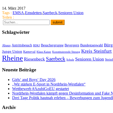
14. März 2017
Tags :
EMSA
,
Emsdetten
,
Saerbeck
,
Senioren Union
Teilen :
Schlagwörter
Bürg
Antrittsbesuch
Besuchergruppe
Bevergern
Bundestagswahl
Ahaus
BDKJ
Kreis Steinfurt
Junge Union
Karneval
Klaus Kaiser
Konstituierende Sitzung
Rheine
Saerbeck
Riesenbeck
Senioren Union
Steinf
Schule
Neueste Beiträge
Girls‘ and Boys‘ Day 2026
„Wir stärken E-Sport in Nordrhein-Westfalen“
Wettbewerb #AzubiGoEU gestartet
Nordrhein-Westfalen kämpft gegen Desinformation und Fake 
Drei Tage Politik hautnah erleben – Bewerbungen zum Jugend
Archiv