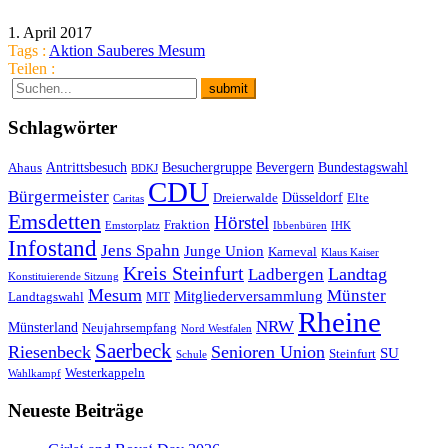
1. April 2017
Tags :
Aktion Sauberes Mesum
Teilen :
Schlagwörter
Antrittsbesuch
Besuchergruppe
Bevergern
Bundestagswahl
Ahaus
BDKJ
CDU
Bürgermeister
Düsseldorf
Dreierwalde
Elte
Caritas
Emsdetten
Hörstel
Fraktion
Emstorplatz
Ibbenbüren
IHK
Infostand
Jens Spahn
Junge Union
Karneval
Klaus Kaiser
Kreis Steinfurt
Landtag
Ladbergen
Konstituierende Sitzung
Mesum
Münster
Mitgliederversammlung
Landtagswahl
MIT
Rheine
NRW
Münsterland
Neujahrsempfang
Nord Westfalen
Saerbeck
Riesenbeck
Senioren Union
SU
Steinfurt
Schule
Westerkappeln
Wahlkampf
Neueste Beiträge