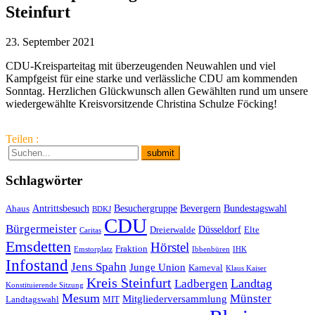
Steinfurt
23. September 2021
CDU-Kreisparteitag mit überzeugenden Neuwahlen und viel
Kampfgeist für eine starke und verlässliche CDU am kommenden
Sonntag. Herzlichen Glückwunsch allen Gewählten rund um unsere
wiedergewählte Kreisvorsitzende Christina Schulze Föcking!
Teilen :
Schlagwörter
Antrittsbesuch
Besuchergruppe
Bevergern
Bundestagswahl
Ahaus
BDKJ
CDU
Bürgermeister
Düsseldorf
Dreierwalde
Elte
Caritas
Emsdetten
Hörstel
Fraktion
Emstorplatz
Ibbenbüren
IHK
Infostand
Jens Spahn
Junge Union
Karneval
Klaus Kaiser
Kreis Steinfurt
Landtag
Ladbergen
Konstituierende Sitzung
Mesum
Münster
Mitgliederversammlung
Landtagswahl
MIT