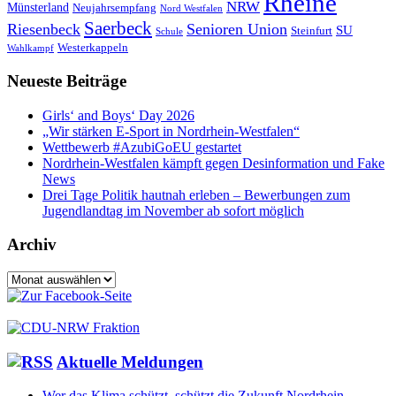
Rheine
NRW
Münsterland
Neujahrsempfang
Nord Westfalen
Saerbeck
Riesenbeck
Senioren Union
SU
Steinfurt
Schule
Westerkappeln
Wahlkampf
Neueste Beiträge
Girls‘ and Boys‘ Day 2026
„Wir stärken E-Sport in Nordrhein-Westfalen“
Wettbewerb #AzubiGoEU gestartet
Nordrhein-Westfalen kämpft gegen Desinformation und Fake
News
Drei Tage Politik hautnah erleben – Bewerbungen zum
Jugendlandtag im November ab sofort möglich
Archiv
Archiv
Aktuelle Meldungen
Wer das Klima schützt, schützt die Zukunft Nordrhein-