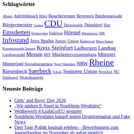
Schlagwörter
Antrittsbesuch
Besuchergruppe
Bevergern
Bundestagswahl
Ahaus
BDKJ
CDU
Bürgermeister
Düsseldorf
Dreierwalde
Elte
Caritas
Emsdetten
Hörstel
Fraktion
Emstorplatz
Ibbenbüren
IHK
Infostand
Jens Spahn
Junge Union
Karneval
Klaus Kaiser
Kreis Steinfurt
Landtag
Ladbergen
Konstituierende Sitzung
Mesum
Münster
Mitgliederversammlung
Landtagswahl
MIT
Rheine
NRW
Münsterland
Neujahrsempfang
Nord Westfalen
Saerbeck
Riesenbeck
Senioren Union
SU
Steinfurt
Schule
Westerkappeln
Wahlkampf
Neueste Beiträge
Girls‘ and Boys‘ Day 2026
„Wir stärken E-Sport in Nordrhein-Westfalen“
Wettbewerb #AzubiGoEU gestartet
Nordrhein-Westfalen kämpft gegen Desinformation und Fake
News
Drei Tage Politik hautnah erleben – Bewerbungen zum
Jugendlandtag im November ab sofort möglich