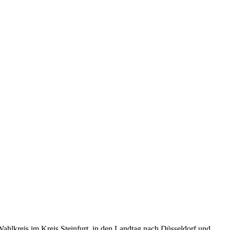
lkreis im Kreis Steinfurt, in den Landtag nach Düsseldorf und