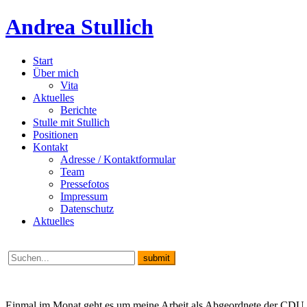
Andrea Stullich
Start
Über mich
Vita
Aktuelles
Berichte
Stulle mit Stullich
Positionen
Kontakt
Adresse / Kontaktformular
Team
Pressefotos
Impressum
Datenschutz
Aktuelles
Einmal im Monat geht es um meine Arbeit als Abgeordnete der CDU i